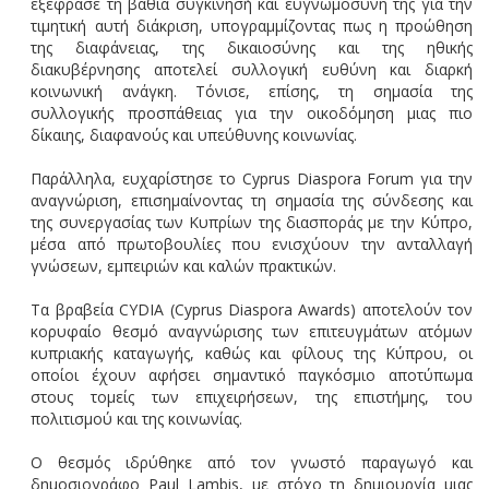
εξέφρασε τη βαθιά συγκίνησή και ευγνωμοσύνη της για την
τιμητική αυτή διάκριση, υπογραμμίζοντας πως η προώθηση
της διαφάνειας, της δικαιοσύνης και της ηθικής
διακυβέρνησης αποτελεί συλλογική ευθύνη και διαρκή
κοινωνική ανάγκη. Τόνισε, επίσης, τη σημασία της
συλλογικής προσπάθειας για την οικοδόμηση μιας πιο
δίκαιης, διαφανούς και υπεύθυνης κοινωνίας.
Παράλληλα, ευχαρίστησε το Cyprus Diaspora Forum για την
αναγνώριση, επισημαίνοντας τη σημασία της σύνδεσης και
της συνεργασίας των Κυπρίων της διασποράς με την Κύπρο,
μέσα από πρωτοβουλίες που ενισχύουν την ανταλλαγή
γνώσεων, εμπειριών και καλών πρακτικών.
Τα βραβεία CYDIA (Cyprus Diaspora Awards) αποτελούν τον
κορυφαίο θεσμό αναγνώρισης των επιτευγμάτων ατόμων
κυπριακής καταγωγής, καθώς και φίλους της Κύπρου, οι
οποίοι έχουν αφήσει σημαντικό παγκόσμιο αποτύπωμα
στους τομείς των επιχειρήσεων, της επιστήμης, του
πολιτισμού και της κοινωνίας.
Ο θεσμός ιδρύθηκε από τον γνωστό παραγωγό και
δημοσιογράφο Paul Lambis, με στόχο τη δημιουργία μιας