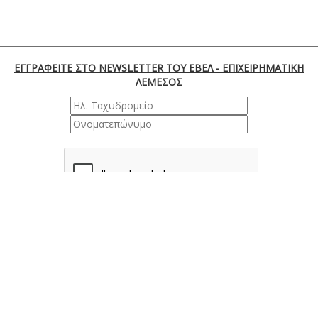
ΕΓΓΡΑΦΕΙΤΕ ΣΤΟ NEWSLETTER ΤΟΥ ΕΒΕΛ - ΕΠΙΧΕΙΡΗΜΑΤΙΚΗ
ΛΕΜΕΣΟΣ
ΕΓΓΡΑΦΗ
Λεωφ. Φραγκλίνου Ρούσβελτ 170, 3045 Λεμεσός |
Κύπρος
Τηλ. : +35725855000 | Φαξ : +35725661655 | Email :