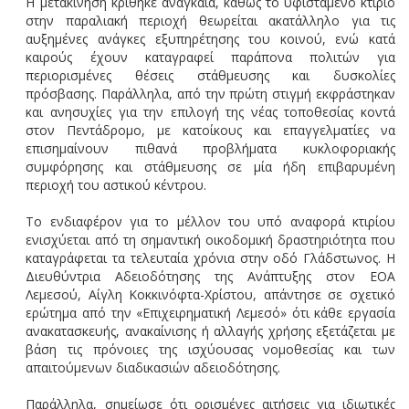
Η μετακίνηση κρίθηκε αναγκαία, καθώς το υφιστάμενο κτίριο
στην παραλιακή περιοχή θεωρείται ακατάλληλο για τις
αυξημένες ανάγκες εξυπηρέτησης του κοινού, ενώ κατά
καιρούς έχουν καταγραφεί παράπονα πολιτών για
περιορισμένες θέσεις στάθμευσης και δυσκολίες
πρόσβασης. Παράλληλα, από την πρώτη στιγμή εκφράστηκαν
και ανησυχίες για την επιλογή της νέας τοποθεσίας κοντά
στον Πεντάδρομο, με κατοίκους και επαγγελματίες να
επισημαίνουν πιθανά προβλήματα κυκλοφοριακής
συμφόρησης και στάθμευσης σε μία ήδη επιβαρυμένη
περιοχή του αστικού κέντρου.
Το ενδιαφέρον για το μέλλον του υπό αναφορά κτιρίου
ενισχύεται από τη σημαντική οικοδομική δραστηριότητα που
καταγράφεται τα τελευταία χρόνια στην οδό Γλάδστωνος. Η
Διευθύντρια Αδειοδότησης της Ανάπτυξης στον ΕΟΑ
Λεμεσού, Αίγλη Κοκκινόφτα-Χρίστου, απάντησε σε σχετικό
ερώτημα από την «Επιχειρηματική Λεμεσό» ότι κάθε εργασία
ανακατασκευής, ανακαίνισης ή αλλαγής χρήσης εξετάζεται με
βάση τις πρόνοιες της ισχύουσας νομοθεσίας και των
απαιτούμενων διαδικασιών αδειοδότησης.
Παράλληλα, σημείωσε ότι ορισμένες αιτήσεις για ιδιωτικές