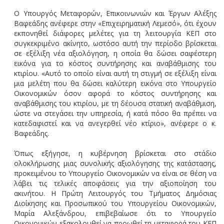
Ο Υπουργός Μεταφορών, Επικοινωνιών και Έργων Αλέξης
Βαφεάδης ανέφερε στην «Επιχειρηματική Λεμεσό», ότι έχουν
εκπονηθεί διάφορες μελέτες για τη λειτουργία ΚΕΠ στο
συγκεκριμένο ακίνητο, ωστόσο αυτή την περίοδο βρίσκεται
σε εξέλιξη νέα αξιολόγηση, η οποία θα δώσει σαφέστερη
εικόνα για το κόστος συντήρησης και αναβάθμισης του
κτιρίου. «Αυτό το οποίο είναι αυτή τη στιγμή σε εξέλιξη είναι
μια μελέτη που θα δώσει καλύτερη εικόνα στο Υπουργείο
Οικονομικών όσον αφορά το κόστος συντήρησης και
αναβάθμισης του κτιρίου, με τη δέουσα στατική αναβάθμιση,
ώστε να στεγάσει την υπηρεσία, ή κατά πόσο θα πρέπει να
κατεδαφιστεί και να ανεγερθεί νέο κτίριο», ανέφερε ο κ.
Βαφεάδης.
Όπως εξήγησε, η κυβέρνηση βρίσκεται στο στάδιο
ολοκλήρωσης μιας συνολικής αξιολόγησης της κατάστασης,
προκειμένου το Υπουργείο Οικονομικών να είναι σε θέση να
λάβει τις τελικές αποφάσεις για την αξιοποίηση του
ακινήτου. Η Πρώτη Λειτουργός του Τμήματος Δημόσιας
Διοίκησης και Προσωπικού του Υπουργείου Οικονομικών,
Μαρία Αλεξάνδρου, επιβεβαίωσε ότι το Υπουργείο
Οικονομικών εξακολουθεί να προωθεί τη μεταφορά του ΚΕΠ