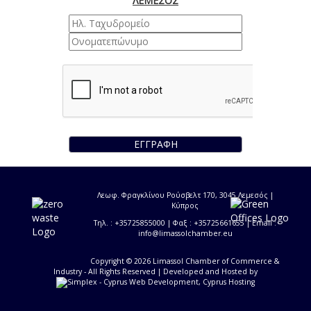
ΛΕΜΕΣΟΣ
ΕΓΓΡΑΦΗ
Λεωφ. Φραγκλίνου Ρούσβελτ 170, 3045 Λεμεσός |
Κύπρος
Τηλ. : +35725855000 | Φαξ : +35725661655 | Email :
info@limassolchamber.eu
Copyright © 2026 Limassol Chamber of Commerce &
Industry - All Rights Reserved
| Developed and Hosted by
-