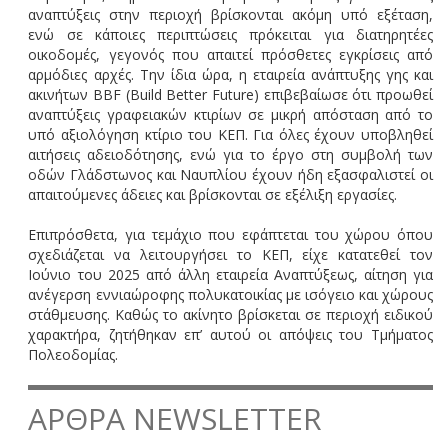
αναπτύξεις στην περιοχή βρίσκονται ακόμη υπό εξέταση,
ενώ σε κάποιες περιπτώσεις πρόκειται για διατηρητέες
οικοδομές, γεγονός που απαιτεί πρόσθετες εγκρίσεις από
αρμόδιες αρχές. Την ίδια ώρα, η εταιρεία ανάπτυξης γης και
ακινήτων BBF (Build Better Future) επιβεβαίωσε ότι προωθεί
αναπτύξεις γραφειακών κτιρίων σε μικρή απόσταση από το
υπό αξιολόγηση κτίριο του ΚΕΠ. Για όλες έχουν υποβληθεί
αιτήσεις αδειοδότησης, ενώ για το έργο στη συμβολή των
οδών Γλάδστωνος και Ναυπλίου έχουν ήδη εξασφαλιστεί οι
απαιτούμενες άδειες και βρίσκονται σε εξέλιξη εργασίες.
Επιπρόσθετα, για τεμάχιο που εφάπτεται του χώρου όπου
σχεδιάζεται να λειτουργήσει το ΚΕΠ, είχε κατατεθεί τον
Ιούνιο του 2025 από άλλη εταιρεία Αναπτύξεως, αίτηση για
ανέγερση εννιαώροφης πολυκατοικίας με ισόγειο και χώρους
στάθμευσης. Καθώς το ακίνητο βρίσκεται σε περιοχή ειδικού
χαρακτήρα, ζητήθηκαν επ’ αυτού οι απόψεις του Τμήματος
Πολεοδομίας.
ΑΡΘΡΑ NEWSLETTER