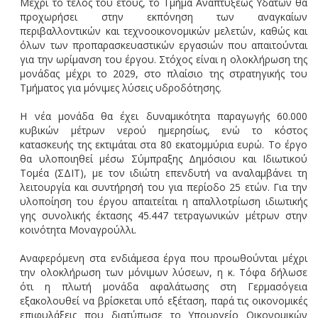
Μέχρι το τέλος του έτους, το Τμήμα Αναπτύξεως Υδάτων θα
προχωρήσει στην εκπόνηση των αναγκαίων
περιβαλλοντικών και τεχνοοικονομικών μελετών, καθώς και
όλων των προπαρασκευαστικών εργασιών που απαιτούνται
για την ωρίμανση του έργου. Στόχος είναι η ολοκλήρωση της
μονάδας μέχρι το 2029, στο πλαίσιο της στρατηγικής του
Τμήματος για μόνιμες λύσεις υδροδότησης.
Η νέα μονάδα θα έχει δυναμικότητα παραγωγής 60.000
κυβικών μέτρων νερού ημερησίως, ενώ το κόστος
κατασκευής της εκτιμάται στα 80 εκατομμύρια ευρώ. Το έργο
θα υλοποιηθεί μέσω Σύμπραξης Δημόσιου και Ιδιωτικού
Τομέα (ΣΔΙΤ), με τον ιδιώτη επενδυτή να αναλαμβάνει τη
λειτουργία και συντήρησή του για περίοδο 25 ετών. Για την
υλοποίηση του έργου απαιτείται η απαλλοτρίωση ιδιωτικής
γης συνολικής έκτασης 45.447 τετραγωνικών μέτρων στην
κοινότητα Μοναγρούλλι.
Αναφερόμενη στα ενδιάμεσα έργα που προωθούνται μέχρι
την ολοκλήρωση των μόνιμων λύσεων, η κ. Τόφα δήλωσε
ότι η πλωτή μονάδα αφαλάτωσης στη Γερμασόγεια
εξακολουθεί να βρίσκεται υπό εξέταση, παρά τις οικονομικές
επιφυλάξεις που διατύπωσε το Υπουργείο Οικονομικών