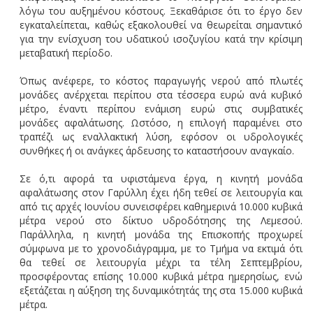
λόγω του αυξημένου κόστους. Ξεκαθάρισε ότι το έργο δεν
εγκαταλείπεται, καθώς εξακολουθεί να θεωρείται σημαντικό
για την ενίσχυση του υδατικού ισοζυγίου κατά την κρίσιμη
μεταβατική περίοδο.
Όπως ανέφερε, το κόστος παραγωγής νερού από πλωτές
μονάδες ανέρχεται περίπου στα τέσσερα ευρώ ανά κυβικό
μέτρο, έναντι περίπου ενάμιση ευρώ στις συμβατικές
μονάδες αφαλάτωσης. Ωστόσο, η επιλογή παραμένει στο
τραπέζι ως εναλλακτική λύση, εφόσον οι υδρολογικές
συνθήκες ή οι ανάγκες άρδευσης το καταστήσουν αναγκαίο.
Σε ό,τι αφορά τα υφιστάμενα έργα, η κινητή μονάδα
αφαλάτωσης στον Γαρύλλη έχει ήδη τεθεί σε λειτουργία και
από τις αρχές Ιουνίου συνεισφέρει καθημερινά 10.000 κυβικά
μέτρα νερού στο δίκτυο υδροδότησης της Λεμεσού.
Παράλληλα, η κινητή μονάδα της Επισκοπής προχωρεί
σύμφωνα με το χρονοδιάγραμμα, με το Τμήμα να εκτιμά ότι
θα τεθεί σε λειτουργία μέχρι τα τέλη Σεπτεμβρίου,
προσφέροντας επίσης 10.000 κυβικά μέτρα ημερησίως, ενώ
εξετάζεται η αύξηση της δυναμικότητάς της στα 15.000 κυβικά
μέτρα.