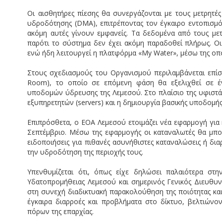
Οι αισθητήρες πίεσης θα συνεργάζονται με τους μετρητέ
υδροδότησης (DMA), επιτρέποντας τον έγκαιρο εντοπισμ
ακόμη αυτές γίνουν εμφανείς. Τα δεδομένα από τους με
παρότι το σύστημα δεν έχει ακόμη παραδοθεί πλήρως. Οι
ενώ ήδη λειτουργεί η πλατφόρμα «My Water», μέσω της οπο
Στους σχεδιασμούς του Οργανισμού περιλαμβάνεται επίσ
Room), το οποίο σε επόμενη φάση θα εξελιχθεί σε 
υποδομών ύδρευσης της Λεμεσού. Στο πλαίσιο της υφιστ
εξυπηρετητών (servers) και η δημιουργία βασικής υποδομή
Επιπρόσθετα, ο ΕΟΑ Λεμεσού ετοιμάζει νέα εφαρμογή για κ
Σεπτέμβριο. Μέσω της εφαρμογής οι καταναλωτές θα μπ
ειδοποιήσεις για πιθανές ασυνήθιστες καταναλώσεις ή δι
την υδροδότηση της περιοχής τους.
Υπενθυμίζεται ότι, όπως είχε δηλώσει παλαιότερα στη
Υδατοπρομήθειας Λεμεσού και σημερινός Γενικός Διευθυ
στη συνεχή διαδικτυακή παρακολούθηση της ποιότητας και
έγκαιρα διαρροές και προβλήματα στο δίκτυο, βελτιώνο
πόρων της επαρχίας.