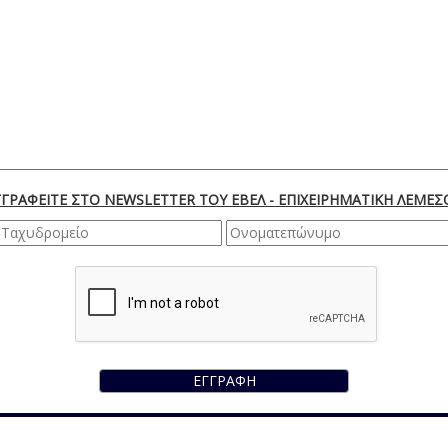
ΓΓΡΑΦΕΙΤΕ ΣΤΟ NEWSLETTER ΤΟΥ ΕΒΕΛ - ΕΠΙΧΕΙΡΗΜΑΤΙΚΗ ΛΕΜΕΣ
ΕΓΓΡΑΦΗ
Λεωφ. Φραγκλίνου Ρούσβελτ 170, 3045 Λεμεσός | Κύπρος