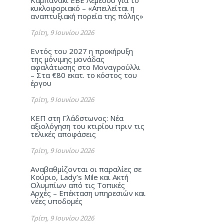
κυκλοφοριακό – «Απειλείται η
αναπτυξιακή πορεία της πόλης»
Τρίτη, 9 Ιουνίου 2026
Εντός του 2027 η προκήρυξη
της μόνιμης μονάδας
αφαλάτωσης στο Μοναγρούλλι
– Στα €80 εκατ. το κόστος του
έργου
Τρίτη, 9 Ιουνίου 2026
ΚΕΠ στη Γλάδστωνος: Νέα
αξιολόγηση του κτιρίου πριν τις
τελικές αποφάσεις
Τρίτη, 9 Ιουνίου 2026
Αναβαθμίζονται οι παραλίες σε
Κούριο, Lady’s Mile και Ακτή
Ολυμπίων από τις Τοπικές
Αρχές – Επέκταση υπηρεσιών και
νέες υποδομές
Τρίτη, 9 Ιουνίου 2026