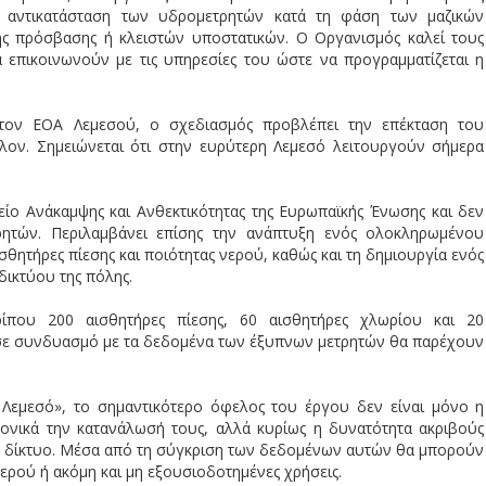
η αντικατάσταση των υδρομετρητών κατά τη φάση των μαζικών
ης πρόσβασης ή κλειστών υποστατικών. Ο Οργανισμός καλεί τους
 επικοινωνούν με τις υπηρεσίες του ώστε να προγραμματίζεται η
 τον ΕΟΑ Λεμεσού, ο σχεδιασμός προβλέπει την επέκταση του
λον. Σημειώνεται ότι στην ευρύτερη Λεμεσό λειτουργούν σήμερα
είο Ανάκαμψης και Ανθεκτικότητας της Ευρωπαϊκής Ένωσης και δεν
ρητών. Περιλαμβάνει επίσης την ανάπτυξη ενός ολοκληρωμένου
ητήρες πίεσης και ποιότητας νερού, καθώς και τη δημιουργία ενός
δικτύου της πόλης.
ίπου 200 αισθητήρες πίεσης, 60 αισθητήρες χλωρίου και 20
ι σε συνδυασμό με τα δεδομένα των έξυπνων μετρητών θα παρέχουν
 Λεμεσό», το σημαντικότερο όφελος του έργου δεν είναι μόνο η
νικά την κατανάλωσή τους, αλλά κυρίως η δυνατότητα ακριβούς
το δίκτυο. Μέσα από τη σύγκριση των δεδομένων αυτών θα μπορούν
ερού ή ακόμη και μη εξουσιοδοτημένες χρήσεις.