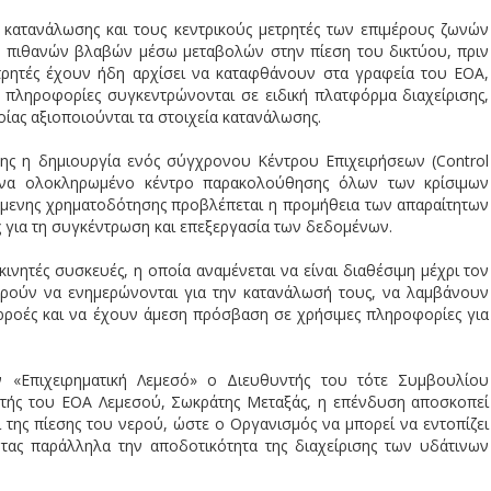
ς κατανάλωσης και τους κεντρικούς μετρητές των επιμέρους ζωνών
ό πιθανών βλαβών μέσω μεταβολών στην πίεση του δικτύου, πριν
τρητές έχουν ήδη αρχίσει να καταφθάνουν στα γραφεία του ΕΟΑ,
 πληροφορίες συγκεντρώνονται σε ειδική πλατφόρμα διαχείρισης,
ίας αξιοποιούνται τα στοιχεία κατανάλωσης.
ης η δημιουργία ενός σύγχρονου Κέντρου Επιχειρήσεων (Control
ένα ολοκληρωμένο κέντρο παρακολούθησης όλων των κρίσιμων
άμενης χρηματοδότησης προβλέπεται η προμήθεια των απαραίτητων
ς για τη συγκέντρωση και επεξεργασία των δεδομένων.
ινητές συσκευές, η οποία αναμένεται να είναι διαθέσιμη μέχρι τον
ορούν να ενημερώνονται για την κατανάλωσή τους, να λαμβάνουν
αρροές και να έχουν άμεση πρόσβαση σε χρήσιμες πληροφορίες για
ν «Επιχειρηματική Λεμεσό» ο Διευθυντής του τότε Συμβουλίου
ντής του ΕΟΑ Λεμεσού, Σωκράτης Μεταξάς, η επένδυση αποσκοπεί
 της πίεσης του νερού, ώστε ο Οργανισμός να μπορεί να εντοπίζει
ντας παράλληλα την αποδοτικότητα της διαχείρισης των υδάτινων