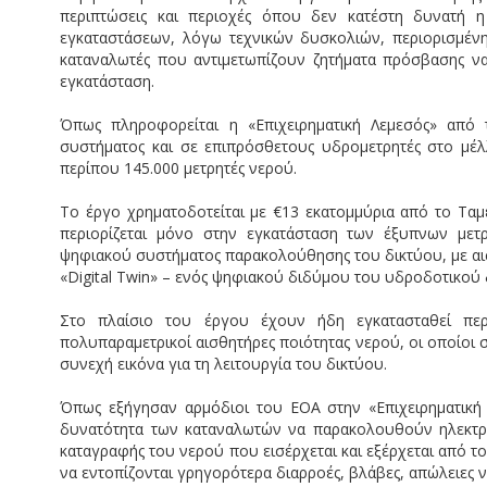
περιπτώσεις και περιοχές όπου δεν κατέστη δυνατή 
εγκαταστάσεων, λόγω τεχνικών δυσκολιών, περιορισμέν
καταναλωτές που αντιμετωπίζουν ζητήματα πρόσβασης να
εγκατάσταση.
Όπως πληροφορείται η «Επιχειρηματική Λεμεσός» από
συστήματος και σε επιπρόσθετους υδρομετρητές στο μέλ
περίπου 145.000 μετρητές νερού.
Το έργο χρηματοδοτείται με €13 εκατομμύρια από το Ταμ
περιορίζεται μόνο στην εγκατάσταση των έξυπνων μετ
ψηφιακού συστήματος παρακολούθησης του δικτύου, με αισθ
«Digital Twin» – ενός ψηφιακού διδύμου του υδροδοτικού 
Στο πλαίσιο του έργου έχουν ήδη εγκατασταθεί περ
πολυπαραμετρικοί αισθητήρες ποιότητας νερού, οι οποίο
συνεχή εικόνα για τη λειτουργία του δικτύου.
Όπως εξήγησαν αρμόδιοι του ΕΟΑ στην «Επιχειρηματική
δυνατότητα των καταναλωτών να παρακολουθούν ηλεκτρο
καταγραφής του νερού που εισέρχεται και εξέρχεται από 
να εντοπίζονται γρηγορότερα διαρροές, βλάβες, απώλειες ν