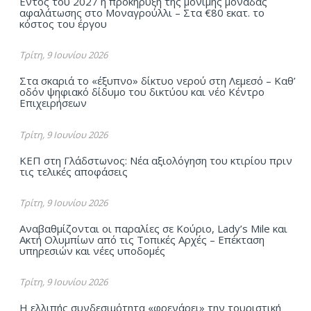
Εντός του 2027 η προκήρυξη της μόνιμης μονάδας
αφαλάτωσης στο Μοναγρούλλι – Στα €80 εκατ. το
κόστος του έργου
Τρίτη, 9 Ιουνίου 2026
Στα σκαριά το «έξυπνο» δίκτυο νερού στη Λεμεσό – Καθ’
οδόν ψηφιακό δίδυμο του δικτύου και νέο Κέντρο
Επιχειρήσεων
Τρίτη, 9 Ιουνίου 2026
ΚΕΠ στη Γλάδστωνος: Νέα αξιολόγηση του κτιρίου πριν
τις τελικές αποφάσεις
Τρίτη, 9 Ιουνίου 2026
Αναβαθμίζονται οι παραλίες σε Κούριο, Lady’s Mile και
Ακτή Ολυμπίων από τις Τοπικές Αρχές – Επέκταση
υπηρεσιών και νέες υποδομές
Τρίτη, 9 Ιουνίου 2026
Η ελλιπής συνδεσιμότητα «φρενάρει» την τουριστική