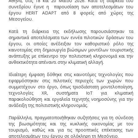
Αθήνα, στις 18 και 20 Μαΐου 2026. Κατά τη διάρκεια του
συνεδρίου έγινε η παρουσίαση των αποτελεσμάτων του
έργου HERIT ADAPT από 8 φορείς από χώρες της
Μεσογείου.
Κατά τη διάρκεια της εκδήλωσης παρουσιάστηκαν τα
σημαντικά αποτελέσματα των εννέα πιλοτικών δράσεων του
έργου, οι οποίες ανέδειξαν τον καθοριστικό ρόλο της
καινοτομίας στη δημιουργία βιώσιμων μοντέλων τουριστικής
ανάπτυξης με επίκεντρο την πολιτιστική κληρονομιά και την
ανθεκτικότητα απέναντι στην κλιματική αλλαγή.
Ιδιαίτερη έμφαση δόθηκε στις καινοτόμες τεχνολογίες που
εφαρμόστηκαν στις πιλοτικές περιοχές των χωρών που
συμμετέχουν στο έργο, όπως τρισδιάστατη μοντελοποίηση,
τεχνολογίες XR, συστήματα IoT για κλιματική
παρακολούθηση και εργαλεία τεχνητής νοημοσύνης για την
ανάδειξη της πολιτιστικής κληρονομιάς.
Παράλληλα, πραγματοποιήθηκαν συζητήσεις για τη σύνδεση
της βιωσιμότητας και της κυκλικής οικονομίας με τον
τουρισμό, καθώς και για τις προοπτικές επέκτασης των
αποτελεσμάτων του έργου σε ολόκληρη τη Μεσόγειο.