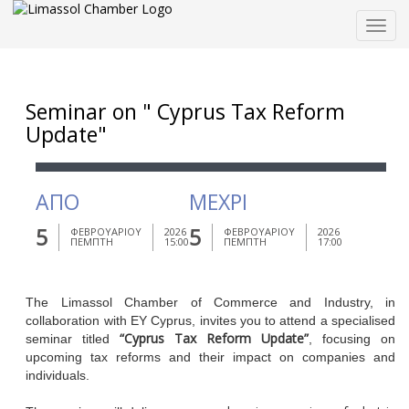
Togg
navig
Seminar on " Cyprus Tax Reform
Update"
ΑΠΟ
ΜΕΧΡΙ
5
5
ΦΕΒΡΟΥΑΡΙΟΥ
2026
ΦΕΒΡΟΥΑΡΙΟΥ
2026
ΠΕΜΠΤΗ
15:00
ΠΕΜΠΤΗ
17:00
The Limassol Chamber of Commerce and Industry, in
collaboration with EY Cyprus, invites you to attend a specialised
“Cyprus Tax Reform Update”
seminar titled
, focusing on
upcoming tax reforms and their impact on companies and
individuals.