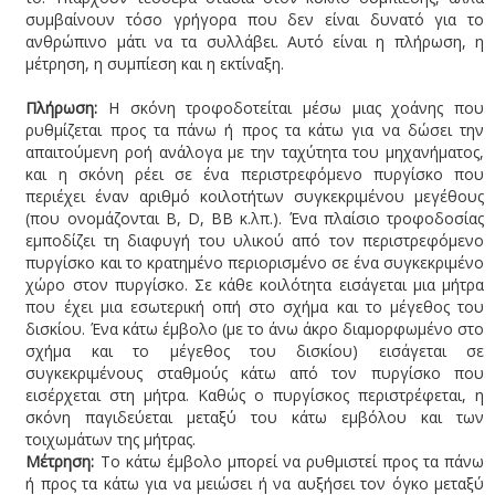
συμβαίνουν τόσο γρήγορα που δεν είναι δυνατό για το
ανθρώπινο μάτι να τα συλλάβει. Αυτό είναι η πλήρωση, η
μέτρηση, η συμπίεση και η εκτίναξη.
Πλήρωση:
Η σκόνη τροφοδοτείται μέσω μιας χοάνης που
ρυθμίζεται προς τα πάνω ή προς τα κάτω για να δώσει την
απαιτούμενη ροή ανάλογα με την ταχύτητα του μηχανήματος,
και η σκόνη ρέει σε ένα περιστρεφόμενο πυργίσκο που
περιέχει έναν αριθμό κοιλοτήτων συγκεκριμένου μεγέθους
(που ονομάζονται Β, D, ΒΒ κ.λπ.). Ένα πλαίσιο τροφοδοσίας
εμποδίζει τη διαφυγή του υλικού από τον περιστρεφόμενο
πυργίσκο και το κρατημένο περιορισμένο σε ένα συγκεκριμένο
χώρο στον πυργίσκο. Σε κάθε κοιλότητα εισάγεται μια μήτρα
που έχει μια εσωτερική οπή στο σχήμα και το μέγεθος του
δισκίου. Ένα κάτω έμβολο (με το άνω άκρο διαμορφωμένο στο
σχήμα και το μέγεθος του δισκίου) εισάγεται σε
συγκεκριμένους σταθμούς κάτω από τον πυργίσκο που
εισέρχεται στη μήτρα. Καθώς ο πυργίσκος περιστρέφεται, η
σκόνη παγιδεύεται μεταξύ του κάτω εμβόλου και των
τοιχωμάτων της μήτρας.
Μέτρηση:
Το κάτω έμβολο μπορεί να ρυθμιστεί προς τα πάνω
ή προς τα κάτω για να μειώσει ή να αυξήσει τον όγκο μεταξύ