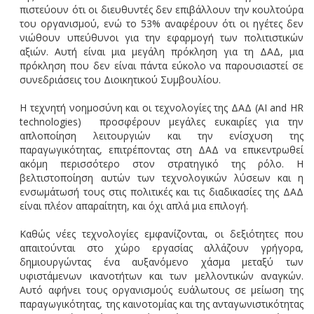
πιστεύουν ότι οι διευθυντές δεν επιβάλλουν την κουλτούρα
του οργανισμού, ενώ το 53% αναφέρουν ότι οι ηγέτες δεν
νιώθουν υπεύθυνοι για την εφαρμογή των πολιτιστικών
αξιών. Αυτή είναι μια μεγάλη πρόκληση για τη ΔΑΔ, μια
πρόκληση που δεν είναι πάντα εύκολο να παρουσιαστεί σε
συνεδριάσεις του Διοικητικού Συμβουλίου.
Η τεχνητή νοημοσύνη και οι τεχνολογίες της ΔΑΔ (AI and HR
technologies) προσφέρουν μεγάλες ευκαιρίες για την
απλοποίηση λειτουργιών και την ενίσχυση της
παραγωγικότητας, επιτρέποντας στη ΔΑΔ να επικεντρωθεί
ακόμη περισσότερο στον στρατηγικό της ρόλο. Η
βελτιστοποίηση αυτών των τεχνολογικών λύσεων και η
ενσωμάτωσή τους στις πολιτικές και τις διαδικασίες της ΔΑΔ
είναι πλέον απαραίτητη, και όχι απλά μια επιλογή.
Καθώς νέες τεχνολογίες εμφανίζονται, οι δεξιότητες που
απαιτούνται στο χώρο εργασίας αλλάζουν γρήγορα,
δημιουργώντας ένα αυξανόμενο χάσμα μεταξύ των
υφιστάμενων ικανοτήτων και των μελλοντικών αναγκών.
Αυτό αφήνει τους οργανισμούς ευάλωτους σε μείωση της
παραγωγικότητας, της καινοτομίας και της ανταγωνιστικότητας