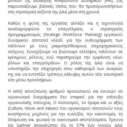
μέλλον της Διοίκησης Ανθρώπινου Δυναμικού (HR); Σας
παρουσιάζουμε βασικές τάσεις που θα πρωταγωνιστήσουν
στη στρατηγική ατζέντα της ΔΑΔ μέσα στη χρονιά.
Καθώς η φύση της εργασίας αλλάζει και η τεχνολογία
αναδιαμορφώνει τα επαγγέλματα, ο στρατηγικός
προγραμματισμός (Strategic Workforce Planning) εργατικού
δυναμικού αποτελεί κλειδί για την ευθυγράμμιση των
ταλέντων με τους μακροπρόθεσμους επιχειρηματικούς
στόχους. Συνεχίζουμε να βιώνουμε ελλείψεις ταλέντων σε
κρίσιμους ρόλους, ενώ παρατηρούμε την εμφάνιση νέων
ρόλων και επαγγελμάτων. Ο ρόλος της ΔΑΔ είναι να
υποστηρίζει την επιχείρηση στον καθορισμό των αναγκών
της και να εντοπίζει τρόπους κάλυψης αυτών είτε εσωτερικά
είτε μέσω προσλήψεων.
Η απλή αποτύπωση αριθμού προσωπικού και κουτιών σε
οργανωτικά διαγράμματα δεν επαρκεί για την επίτευξη
οργανωτικής επιτυχίας. Ο πολιτισμός, το όραμα και οι αξίες
(Culture, Vision and Values) του οργανισμού αποτελούν τους
κινητήριους μοχλούς για την ευελιξία, την καινοτομία, τη
δέσμευση και φυσικά τα οικονομικά αποτελέσματα. Έρευνα
της Gartner αποκαλύπτει ότι το 57% των ηγετών ΔΑΔ