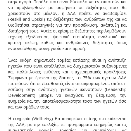
στην αγορά. Παρόλο που είναι δύσκολο να εντοπιστούν και
να προβλεφθούν με σαφήνεια οι δεξιότητες που θα
χρειαστούν στο μέλλον, η ΔΑΔ πρέπει να αναβαθμίσει
(Reskill and Upskill) τις δεξιότητες των ανθρώπων της και να
υιοθετήσει στρατηγικές για την προσέλκυση, ανάπτυξη και
διατήρησή τους. Αυτές οι κρίσιμες δεξιότητες περιλαμβάνουν
τεχνική εξειδίκευση, ψηφιακή ετοιμότητα, αναλυτική και
κριτική σκέψη, καθώς και ανθρώπινες δεξιότητες όπως
ενσυναίσθηση, συνεργασία και επιρροή.
Ένας ακόμη σημαντικός τομέας εστίασης είναι η ανάπτυξη
ηγετών που είναι κατάλληλοι να διαχειριστούν αυξανόμενες
και πολύπλοκες ευθύνες και επιχειρηματικές προκλήσεις.
Σύμφωνα με έρευνα της Gartner, το 75% των ηγετών ΔΑΔ
πιστεύουν ότι οι διευθυντές είναι υπερφορτωμένοι, οπότε η
εστίαση στην ανάπτυξη ηγετικών ικανοτήτων (Leadership
Development) μπορεί να ενισχύσει τη δέσμευση, την
ευημερία και την αποτελεσματικότητα τόσο των ηγετών όσο
και των ομάδων τους.
Η ευημερία (Wellbeing) θα παραμείνει επίσης στο επίκεντρο
της ΔΑΔ, με την ευελιξία, τα προγράμματα ευημερίας και τις
εναλλακτικές μορφές εργασίας να συνεχίζουν να