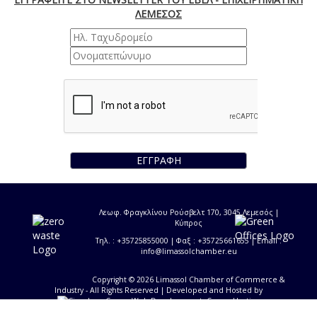
ΛΕΜΕΣΟΣ
ΕΓΓΡΑΦΗ
Λεωφ. Φραγκλίνου Ρούσβελτ 170, 3045 Λεμεσός |
Κύπρος
Τηλ. : +35725855000 | Φαξ : +35725661655 | Email :
info@limassolchamber.eu
Copyright © 2026 Limassol Chamber of Commerce &
Industry - All Rights Reserved
| Developed and Hosted by